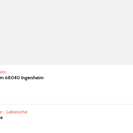
eim
im 68040 Ingersheim
te - Labaroche
he