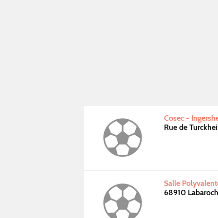
Cosec - Ingersh
Rue de Turckhe
Salle Polyvalen
68910 Labaroc