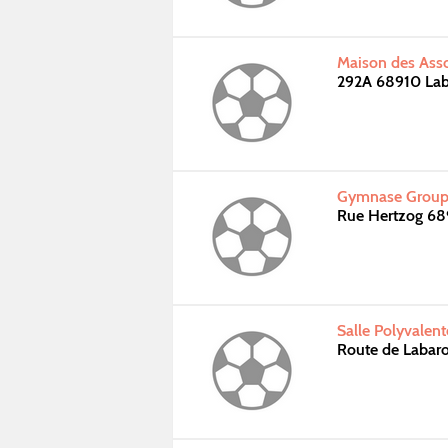
Maison des Asso
292A 68910 La
Gymnase Groupe
Rue Hertzog 6
Salle Polyvalen
Route de Laba