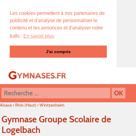
Les cookies permettent à nos partenaires de
publicité et d'analyse de personnaliser le
contenu et les annonces et d'analyser notre
trafic.
En savoir plus
J'ai compris
Alsace
›
Rhin (Haut)
›
Wintzenheim
Gymnase Groupe Scolaire de
Logelbach