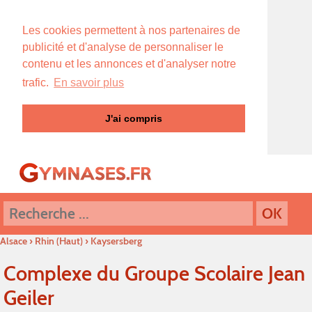
Les cookies permettent à nos partenaires de
publicité et d'analyse de personnaliser le
contenu et les annonces et d'analyser notre
trafic.
En savoir plus
J'ai compris
Alsace
›
Rhin (Haut)
›
Kaysersberg
Complexe du Groupe Scolaire Jean
Geiler