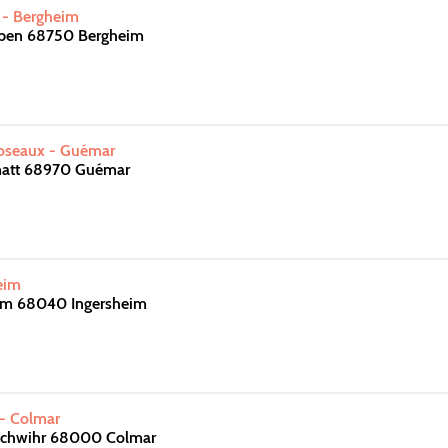
s - Bergheim
aben 68750 Bergheim
oseaux - Guémar
matt 68970 Guémar
eim
im 68040 Ingersheim
- Colmar
schwihr 68000 Colmar