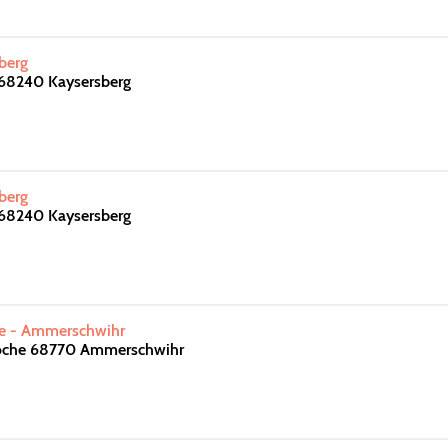
berg
 68240 Kaysersberg
berg
 68240 Kaysersberg
te - Ammerschwihr
roche 68770 Ammerschwihr