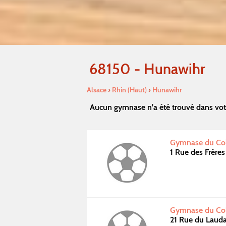
68150 - Hunawihr
Alsace
›
Rhin (Haut)
›
Hunawihr
Aucun gymnase n'a été trouvé dans vot
Gymnase du Coll
1 Rue des Frère
Gymnase du Coll
21 Rue du Lauda