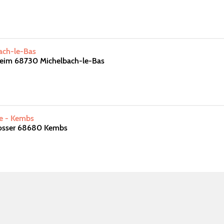
bach-le-Bas
heim 68730 Michelbach-le-Bas
te - Kembs
Mosser 68680 Kembs