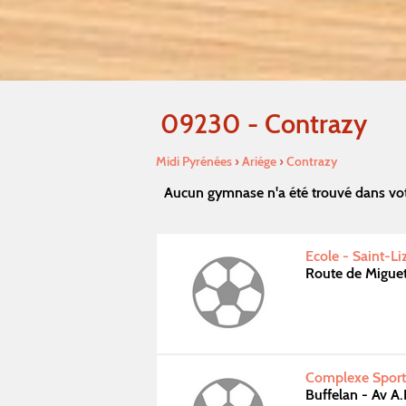
09230 - Contrazy
Midi Pyrénées
›
Ariége
›
Contrazy
Aucun gymnase n'a été trouvé dans vot
Ecole - Saint-Li
Route de Miguet
Complexe Sporti
Buffelan - Av A