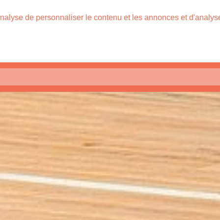
nalyse de personnaliser le contenu et les annonces et d'analyser