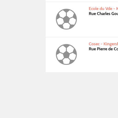
Ecole du Vde - 
Rue Charles Go
Cosec - Kinger
Rue Pierre de 