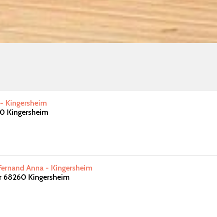
n - Kingersheim
60 Kingersheim
 Fernand Anna - Kingersheim
er 68260 Kingersheim