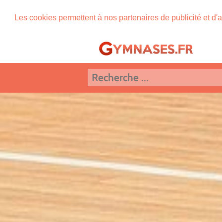
Les cookies permettent à nos partenaires de publicité et d'a