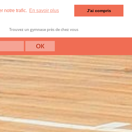
 notre trafic.
En savoir plus
J'ai compris
Trouvez un gymnase près de chez vous