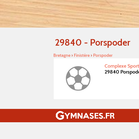
29840 - Porspoder
Bretagne
›
Finistére
›
Porspoder
Complexe Sporti
29840 Porspod