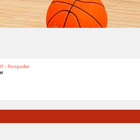
f - Porspoder
er