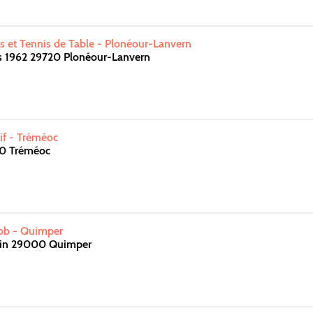
s et Tennis de Table - Plonéour-Lanvern
rs 1962 29720 Plonéour-Lanvern
if - Tréméoc
20 Tréméoc
cob - Quimper
stin 29000 Quimper