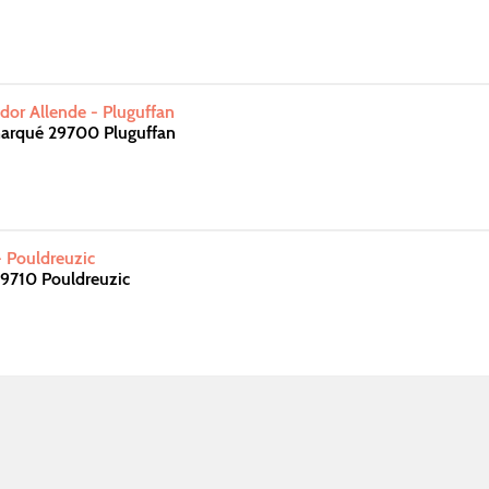
or Allende - Pluguffan
marqué 29700 Pluguffan
- Pouldreuzic
29710 Pouldreuzic