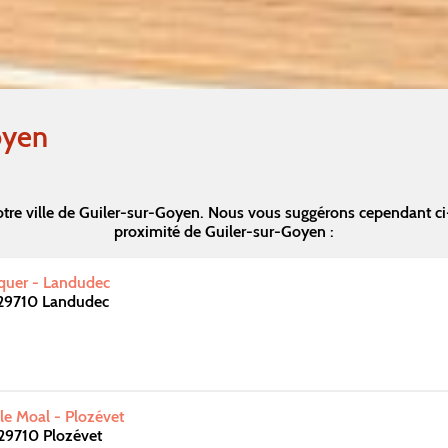
oyen
tre ville de Guiler-sur-Goyen. Nous vous suggérons cependant c
proximité de Guiler-sur-Goyen :
squer - Landudec
 29710 Landudec
e Moal - Plozévet
29710 Plozévet