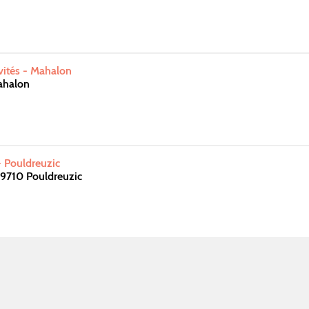
vités - Mahalon
ahalon
- Pouldreuzic
29710 Pouldreuzic