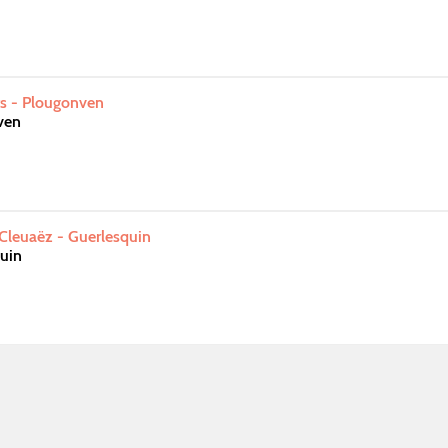
ts - Plougonven
ven
 Cleuaëz - Guerlesquin
uin