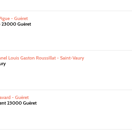
igue - Guéret
ue 23000 Guéret
nnel Louis Gaston Roussillat - Saint-Vaury
ury
avard - Guéret
ent 23000 Guéret