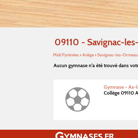
09110 - Savignac-le
Midi Pyrénées
›
Ariége
›
Savignac-les-Ormea
Aucun gymnase n'a été trouvé dans vot
Gymnase - Ax-l
Collège 09110 