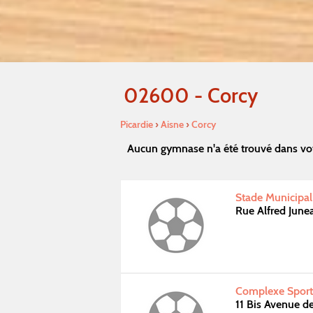
02600 - Corcy
Picardie
›
Aisne
›
Corcy
Aucun gymnase n'a été trouvé dans vot
Stade Municipal 
Rue Alfred June
Complexe Sporti
11 Bis Avenue d