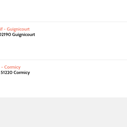
f - Guignicourt
02190 Guignicourt
 - Cormicy
s 51220 Cormicy