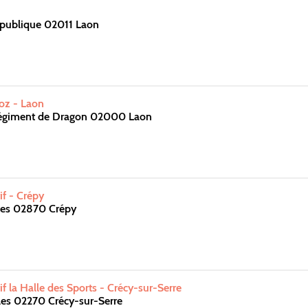
épublique 02011 Laon
z - Laon
égiment de Dragon 02000 Laon
f - Crépy
les 02870 Crépy
f la Halle des Sports - Crécy-sur-Serre
les 02270 Crécy-sur-Serre