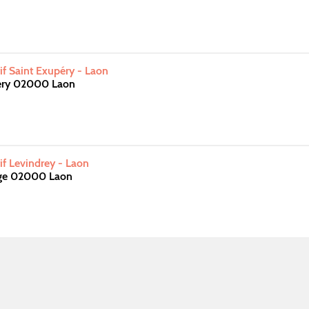
f Saint Exupéry - Laon
éry 02000 Laon
f Levindrey - Laon
nge 02000 Laon