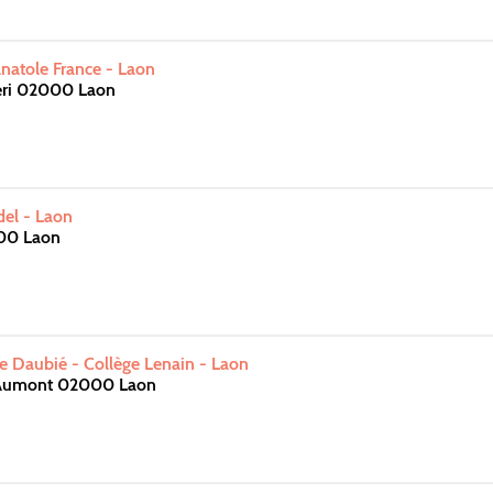
Anatole France - Laon
Péri 02000 Laon
del - Laon
00 Laon
lie Daubié - Collège Lenain - Laon
 Aumont 02000 Laon