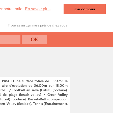
 notre trafic.
En savoir plus
J'ai compris
Trouvez un gymnase près de chez vous
 1984. D'une surface totale de 5634m², le
ne aire d'évolution de 36.00m sur 18.00m
ball / Football en salle (Futsal) (Scolaire),
ll de plage (beach-volley) / Green-Volley
Futsal) (Scolaire), Basket-Ball (Compétition
een-Volley (Scolaire), Tennis (Entrainement),