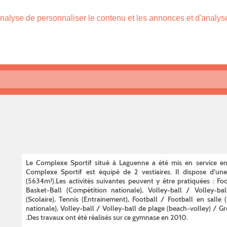
nalyse de personnaliser le contenu et les annonces et d'analyser
Le Complexe Sportif situé à Laguenne a été mis en service en
Complexe Sportif est équipé de 2 vestiaires. Il dispose d'u
(5634m²).Les activités suivantes peuvent y être pratiquées : Foot
Basket-Ball (Compétition nationale), Volley-ball / Volley-ba
(Scolaire), Tennis (Entrainement), Football / Football en salle (
nationale), Volley-ball / Volley-ball de plage (beach-volley) / Gr
.Des travaux ont été réalisés sur ce gymnase en 2010.