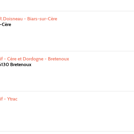
 R.Doisneau - Biars-sur-Cère
-Cère
f - Cère et Dordogne - Bretenoux
6130 Bretenoux
f - Ytrac