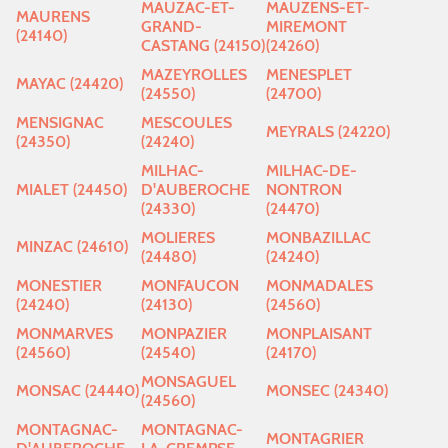
MAUZAC-ET-
MAUZENS-ET-
MAURENS
GRAND-
MIREMONT
(24140)
CASTANG (24150)
(24260)
MAZEYROLLES
MENESPLET
MAYAC (24420)
(24550)
(24700)
MENSIGNAC
MESCOULES
MEYRALS (24220)
(24350)
(24240)
MILHAC-
MILHAC-DE-
MIALET (24450)
D'AUBEROCHE
NONTRON
(24330)
(24470)
MOLIERES
MONBAZILLAC
MINZAC (24610)
(24480)
(24240)
MONESTIER
MONFAUCON
MONMADALES
(24240)
(24130)
(24560)
MONMARVES
MONPAZIER
MONPLAISANT
(24560)
(24540)
(24170)
MONSAGUEL
MONSAC (24440)
MONSEC (24340)
(24560)
MONTAGNAC-
MONTAGNAC-
MONTAGRIER