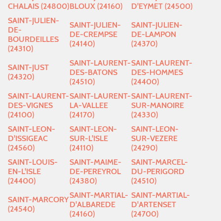
CHALAIS (24800)
BLOUX (24160)
D'EYMET (24500)
SAINT-JULIEN-
SAINT-JULIEN-
SAINT-JULIEN-
DE-
DE-CREMPSE
DE-LAMPON
BOURDEILLES
(24140)
(24370)
(24310)
SAINT-LAURENT-
SAINT-LAURENT-
SAINT-JUST
DES-BATONS
DES-HOMMES
(24320)
(24510)
(24400)
SAINT-LAURENT-
SAINT-LAURENT-
SAINT-LAURENT-
DES-VIGNES
LA-VALLEE
SUR-MANOIRE
(24100)
(24170)
(24330)
SAINT-LEON-
SAINT-LEON-
SAINT-LEON-
D'ISSIGEAC
SUR-L'ISLE
SUR-VEZERE
(24560)
(24110)
(24290)
SAINT-LOUIS-
SAINT-MAIME-
SAINT-MARCEL-
EN-L'ISLE
DE-PEREYROL
DU-PERIGORD
(24400)
(24380)
(24510)
SAINT-MARTIAL-
SAINT-MARTIAL-
SAINT-MARCORY
D'ALBAREDE
D'ARTENSET
(24540)
(24160)
(24700)