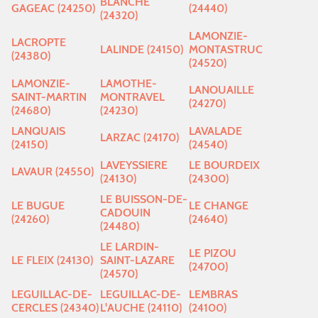
BLANCHE
GAGEAC (24250)
(24440)
(24320)
LAMONZIE-
LACROPTE
LALINDE (24150)
MONTASTRUC
(24380)
(24520)
LAMONZIE-
LAMOTHE-
LANOUAILLE
SAINT-MARTIN
MONTRAVEL
(24270)
(24680)
(24230)
LANQUAIS
LAVALADE
LARZAC (24170)
(24150)
(24540)
LAVEYSSIERE
LE BOURDEIX
LAVAUR (24550)
(24130)
(24300)
LE BUISSON-DE-
LE BUGUE
LE CHANGE
CADOUIN
(24260)
(24640)
(24480)
LE LARDIN-
LE PIZOU
LE FLEIX (24130)
SAINT-LAZARE
(24700)
(24570)
LEGUILLAC-DE-
LEGUILLAC-DE-
LEMBRAS
CERCLES (24340)
L'AUCHE (24110)
(24100)