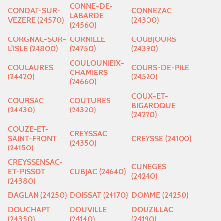
CONNE-DE-
CONDAT-SUR-
CONNEZAC
LABARDE
VEZERE (24570)
(24300)
(24560)
CORGNAC-SUR-
CORNILLE
COUBJOURS
L'ISLE (24800)
(24750)
(24390)
COULOUNIEIX-
COULAURES
COURS-DE-PILE
CHAMIERS
(24420)
(24520)
(24660)
COUX-ET-
COURSAC
COUTURES
BIGAROQUE
(24430)
(24320)
(24220)
COUZE-ET-
CREYSSAC
SAINT-FRONT
CREYSSE (24100)
(24350)
(24150)
CREYSSENSAC-
CUNEGES
ET-PISSOT
CUBJAC (24640)
(24240)
(24380)
DAGLAN (24250)
DOISSAT (24170)
DOMME (24250)
DOUCHAPT
DOUVILLE
DOUZILLAC
(24350)
(24140)
(24190)