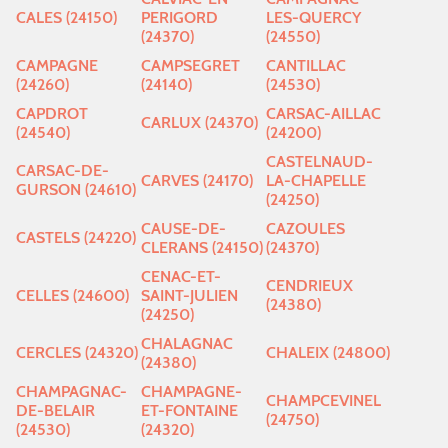
CALES (24150)
PERIGORD
LES-QUERCY
(24370)
(24550)
CAMPAGNE
CAMPSEGRET
CANTILLAC
(24260)
(24140)
(24530)
CAPDROT
CARSAC-AILLAC
CARLUX (24370)
(24540)
(24200)
CASTELNAUD-
CARSAC-DE-
CARVES (24170)
LA-CHAPELLE
GURSON (24610)
(24250)
CAUSE-DE-
CAZOULES
CASTELS (24220)
CLERANS (24150)
(24370)
CENAC-ET-
CENDRIEUX
CELLES (24600)
SAINT-JULIEN
(24380)
(24250)
CHALAGNAC
CERCLES (24320)
CHALEIX (24800)
(24380)
CHAMPAGNAC-
CHAMPAGNE-
CHAMPCEVINEL
DE-BELAIR
ET-FONTAINE
(24750)
(24530)
(24320)