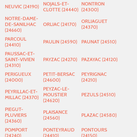
NOJALS-ET-
NONTRON
NEUVIC (24190)
CLOTTE (24440)
(24300)
NOTRE-DAME-
ORLIAGUET
DE-SANILHAC
ORLIAC (24170)
(24370)
(24660)
PARCOUL
PAULIN (24590)
PAUNAT (24510)
(24410)
PAUSSAC-ET-
SAINT-VIVIEN
PAYZAC (24270)
PAZAYAC (24120)
(24310)
PERIGUEUX
PETIT-BERSAC
PEYRIGNAC
(24000)
(24600)
(24210)
PEYZAC-LE-
PEYRILLAC-ET-
MOUSTIER
PEZULS (24510)
MILLAC (24370)
(24620)
PIEGUT-
PLAISANCE
PLUVIERS
PLAZAC (24580)
(24560)
(24360)
POMPORT
PONTEYRAUD
PONTOURS
(24240)
(24410)
(24150)