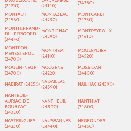
D'AUBEROCHE
LA-CREMPSE
(24350)
(24210)
(24140)
MONTAUT
MONTAZEAU
MONTCARET
(24560)
(24230)
(24230)
MONTFERRAND-
MONTIGNAC
MONTPEYROUX
DU-PERIGORD
(24290)
(24610)
(24440)
MONTPON-
MONTREM
MOULEYDIER
MENESTEROL
(24110)
(24520)
(24700)
MOULIN-NEUF
MOUZENS
MUSSIDAN
(24700)
(24220)
(24400)
NADAILLAC
NABIRAT (24250)
NAILHAC (24390)
(24590)
NANTEUIL-
AURIAC-DE-
NANTHEUIL
NANTHIAT
BOURZAC
(24800)
(24800)
(24320)
NASTRINGUES
NAUSSANNES
NEGRONDES
(24230)
(24440)
(24460)