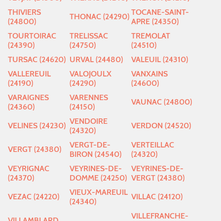
THIVIERS
TOCANE-SAINT-
THONAC (24290)
(24800)
APRE (24350)
TOURTOIRAC
TRELISSAC
TREMOLAT
(24390)
(24750)
(24510)
TURSAC (24620)
URVAL (24480)
VALEUIL (24310)
VALLEREUIL
VALOJOULX
VANXAINS
(24190)
(24290)
(24600)
VARAIGNES
VARENNES
VAUNAC (24800)
(24360)
(24150)
VENDOIRE
VELINES (24230)
VERDON (24520)
(24320)
VERGT-DE-
VERTEILLAC
VERGT (24380)
BIRON (24540)
(24320)
VEYRIGNAC
VEYRINES-DE-
VEYRINES-DE-
(24370)
DOMME (24250)
VERGT (24380)
VIEUX-MAREUIL
VEZAC (24220)
VILLAC (24120)
(24340)
VILLEFRANCHE-
VILLAMBLARD