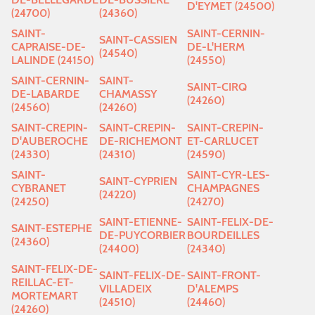
D'EYMET (24500)
(24700)
(24360)
SAINT-
SAINT-CERNIN-
SAINT-CASSIEN
CAPRAISE-DE-
DE-L'HERM
(24540)
LALINDE (24150)
(24550)
SAINT-CERNIN-
SAINT-
SAINT-CIRQ
DE-LABARDE
CHAMASSY
(24260)
(24560)
(24260)
SAINT-CREPIN-
SAINT-CREPIN-
SAINT-CREPIN-
D'AUBEROCHE
DE-RICHEMONT
ET-CARLUCET
(24330)
(24310)
(24590)
SAINT-
SAINT-CYR-LES-
SAINT-CYPRIEN
CYBRANET
CHAMPAGNES
(24220)
(24250)
(24270)
SAINT-ETIENNE-
SAINT-FELIX-DE-
SAINT-ESTEPHE
DE-PUYCORBIER
BOURDEILLES
(24360)
(24400)
(24340)
SAINT-FELIX-DE-
SAINT-FELIX-DE-
SAINT-FRONT-
REILLAC-ET-
VILLADEIX
D'ALEMPS
MORTEMART
(24510)
(24460)
(24260)