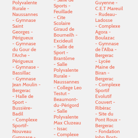
Polyvalente
Guyenne -
Sports -
Rurale -
C.E.T Mareuil
Feuillade
Naussannes
- Rudeau-
Cite
Gymnase
Ladosse
Scolaire
Saint
Complexe
Giraud de
Georges -
Agora -
Bourneilh -
Périgueux
Boulazac
Excideuil
Gymnase
Gymnase
Salle de
du Gour de
de l'Alba -
Sport -
l'Arche -
Bergerac
Brantôme
Périgueux
Lycée
Salle
Gymnase -
Maine de
Polyvalente
Bassillac
Biran -
Rurale -
Gymnase
Bergerac
Naussannes
Jean Moulin -
Complexe
College Leo
Bergerac
Sportif
Testut -
Halle de
Evolutif
Beaumont-
Sport -
Couvert -
du-Périgord
Bussière-
Ribérac
Salle
Badil
Site du
Polyvalente
Complexe
Pont Roux -
Max Cluzeau
Sportif-
Bergerac
- Issac
Nouveau
Fondation
Complexe
Gymnase -
John Bost-