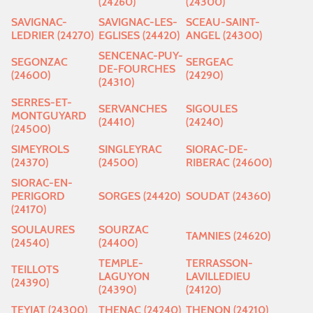
(24260)
(24300)
SAVIGNAC-
SAVIGNAC-LES-
SCEAU-SAINT-
LEDRIER (24270)
EGLISES (24420)
ANGEL (24300)
SENCENAC-PUY-
SEGONZAC
SERGEAC
DE-FOURCHES
(24600)
(24290)
(24310)
SERRES-ET-
SERVANCHES
SIGOULES
MONTGUYARD
(24410)
(24240)
(24500)
SIMEYROLS
SINGLEYRAC
SIORAC-DE-
(24370)
(24500)
RIBERAC (24600)
SIORAC-EN-
PERIGORD
SORGES (24420)
SOUDAT (24360)
(24170)
SOULAURES
SOURZAC
TAMNIES (24620)
(24540)
(24400)
TEMPLE-
TERRASSON-
TEILLOTS
LAGUYON
LAVILLEDIEU
(24390)
(24390)
(24120)
TEYJAT (24300)
THENAC (24240)
THENON (24210)