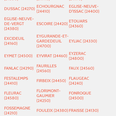
ECHOURGNAC
EGLISE-NEUVE-
DUSSAC (24270)
(24410)
D'ISSAC (24400)
EGLISE-NEUVE-
ETOUARS
DE-VERGT
ESCOIRE (24420)
(24360)
(24380)
EYGURANDE-ET-
EXCIDEUIL
GARDEDEUIL
EYLIAC (24330)
(24160)
(24700)
EYZERAC
EYMET (24500)
EYVIRAT (24460)
(24800)
FAURILLES
FANLAC (24290)
FAUX (24560)
(24560)
FESTALEMPS
FLAUGEAC
FIRBEIX (24450)
(24410)
(24240)
FLORIMONT-
FLEURAC
FONROQUE
GAUMIER
(24580)
(24500)
(24250)
FOSSEMAGNE
FOULEIX (24380)
FRAISSE (24130)
(24210)