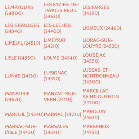
LES EYZIES-DE-
LEMPZOURS
LES FARGES
TAYAC-SIREUIL
(24800)
(24290)
(24620)
LES GRAULGES
LES LECHES
LIGUEUX (24460)
(24340)
(24400)
LIMEYRAT
LIORAC-SUR-
LIMEUIL (24510)
(24210)
LOUYRE (24520)
LOUBEJAC
LISLE (24350)
LOLME (24540)
(24550)
LUSSAS-ET-
LUSIGNAC
LUNAS (24130)
NONTRONNEAU
(24320)
(24300)
MARCILLAC-
MANAURIE
MANZAC-SUR-
SAINT-QUENTIN
(24620)
VERN (24110)
(24200)
MARQUAY
MAREUIL (24340)
MARNAC (24220)
(24620)
MARSAC-SUR-
MARSALES
MARSANEIX
L'ISLE (24430)
(24540)
(24750)