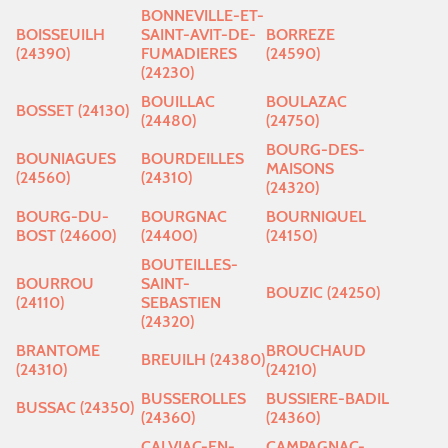
BONNEVILLE-ET-
BOISSEUILH
SAINT-AVIT-DE-
BORREZE
(24390)
FUMADIERES
(24590)
(24230)
BOUILLAC
BOULAZAC
BOSSET (24130)
(24480)
(24750)
BOURG-DES-
BOUNIAGUES
BOURDEILLES
MAISONS
(24560)
(24310)
(24320)
BOURG-DU-
BOURGNAC
BOURNIQUEL
BOST (24600)
(24400)
(24150)
BOUTEILLES-
BOURROU
SAINT-
BOUZIC (24250)
(24110)
SEBASTIEN
(24320)
BRANTOME
BROUCHAUD
BREUILH (24380)
(24310)
(24210)
BUSSEROLLES
BUSSIERE-BADIL
BUSSAC (24350)
(24360)
(24360)
CALVIAC-EN-
CAMPAGNAC-