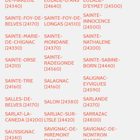
DE-MAREUIL
EULALIE-D'ANS
EULALIE-
(24340)
(24640)
D'EYMET (24500)
SAINTE-
SAINTE-FOY-DE-
SAINTE-FOY-DE-
INNOCENCE
BELVES (24170)
LONGAS (24510)
(24500)
SAINTE-MARIE-
SAINTE-
SAINTE-
DE-CHIGNAC
MONDANE
NATHALENE
(24330)
(24370)
(24200)
SAINTE-
SAINTE-ORSE
SAINTE-SABINE-
RADEGONDE
(24210)
BORN (24440)
(24560)
SALIGNAC-
SAINTE-TRIE
SALAGNAC
EYVIGUES
(24160)
(24160)
(24590)
SALLES-DE-
SARLANDE
SALON (24380)
BELVES (24170)
(24270)
SARLAT-LA-
SARLIAC-SUR-
SARRAZAC
CANEDA (24200)
L'ISLE (24420)
(24800)
SAVIGNAC-DE-
SAVIGNAC-DE-
SAUSSIGNAC
MIREMONT
NONTRON
(24240)