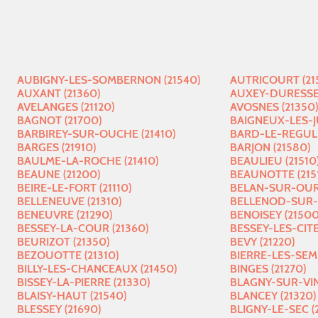
AUBIGNY-LES-SOMBERNON (21540)
AUTRICOURT (21
AUXANT (21360)
AUXEY-DURESSES
AVELANGES (21120)
AVOSNES (21350)
BAGNOT (21700)
BAIGNEUX-LES-JU
BARBIREY-SUR-OUCHE (21410)
BARD-LE-REGULI
BARGES (21910)
BARJON (21580)
BAULME-LA-ROCHE (21410)
BEAULIEU (21510
BEAUNE (21200)
BEAUNOTTE (215
BEIRE-LE-FORT (21110)
BELAN-SUR-OURC
BELLENEUVE (21310)
BELLENOD-SUR-S
BENEUVRE (21290)
BENOISEY (21500
BESSEY-LA-COUR (21360)
BESSEY-LES-CITE
BEURIZOT (21350)
BEVY (21220)
BEZOUOTTE (21310)
BIERRE-LES-SEM
BILLY-LES-CHANCEAUX (21450)
BINGES (21270)
BISSEY-LA-PIERRE (21330)
BLAGNY-SUR-VIN
BLAISY-HAUT (21540)
BLANCEY (21320)
BLESSEY (21690)
BLIGNY-LE-SEC (