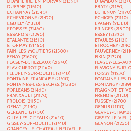
DOMPIERRE-EN-MORVAN (21390)
DRAMBON (21270
DUESME (21510)
EBATY (21190)
ECHANNAY (21540)
ECHENON (21170
ECHEVRONNE (21420)
ECHIGEY (21110)
EGUILLY (21320)
EPAGNY (21380)
EPOISSES (21460)
ERINGES (21500)
ESSAROIS (21290)
ESSEY (21320)
ETALANTE (21510)
ETAULES (21121)
ETORMAY (21450)
ETROCHEY (2140
FAIN-LES-MOUTIERS (21500)
FAUVERNEY (2111
FENAY (21600)
FIXIN (21220)
FLAGEY-ECHEZEAUX (21640)
FLAGEY-LES-AUX
FLAVIGNEROT (21160)
FLAVIGNY-SUR-OZ
FLEUREY-SUR-OUCHE (21410)
FOISSY (21230)
FONTAINE-FRANCAISE (21610)
FONTAINE-LES-DI
FONTAINES-LES-SECHES (21330)
FONTANGY (2139
FORLEANS (21460)
FRAIGNOT-ET-VE
FRANXAULT (21170)
FRENOIS (21120)
FROLOIS (21150)
FUSSEY (21700)
GENAY (21140)
GENLIS (21110)
GERLAND (21700)
GEVREY-CHAMBER
GILLY-LES-CITEAUX (21640)
GISSEY-LE-VIEIL 
GISSEY-SUR-OUCHE (21410)
GLANON (21250)
GRANCEY-LE-CHATEAU-NEUVELLE