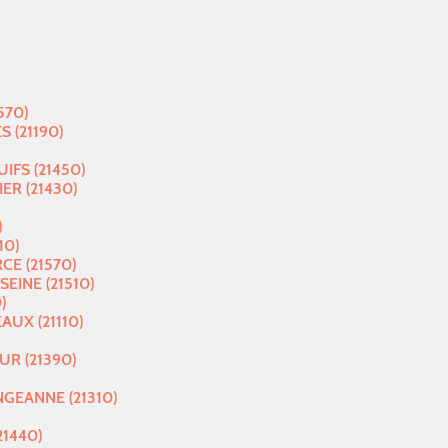
570)
 (21190)
IFS (21450)
ER (21430)
)
10)
E (21570)
EINE (21510)
)
AUX (21110)
UR (21390)
GEANNE (21310)
21440)