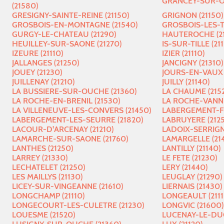
GRANCEY-SUR-OU
(21580)
GRESIGNY-SAINTE-REINE (21150)
GRIGNON (21150)
GROSBOIS-EN-MONTAGNE (21540)
GROSBOIS-LES-TI
GURGY-LE-CHATEAU (21290)
HAUTEROCHE (21
HEUILLEY-SUR-SAONE (21270)
IS-SUR-TILLE (21
IZEURE (21110)
IZIER (21110)
JALLANGES (21250)
JANCIGNY (21310)
JOUEY (21230)
JOURS-EN-VAUX 
JUILLENAY (21210)
JUILLY (21140)
LA BUSSIERE-SUR-OUCHE (21360)
LA CHAUME (215
LA ROCHE-EN-BRENIL (21530)
LA ROCHE-VANNE
LA VILLENEUVE-LES-CONVERS (21450)
LABERGEMENT-FO
LABERGEMENT-LES-SEURRE (21820)
LABRUYERE (212
LACOUR-D'ARCENAY (21210)
LADOIX-SERRIGN
LAMARCHE-SUR-SAONE (21760)
LAMARGELLE (21
LANTHES (21250)
LANTILLY (21140)
LARREY (21330)
LE FETE (21230)
LECHATELET (21250)
LERY (21440)
LES MAILLYS (21130)
LEUGLAY (21290)
LICEY-SUR-VINGEANNE (21610)
LIERNAIS (21430)
LONGCHAMP (21110)
LONGEAULT (2111
LONGECOURT-LES-CULETRE (21230)
LONGVIC (21600)
LOUESME (21520)
LUCENAY-LE-DUC