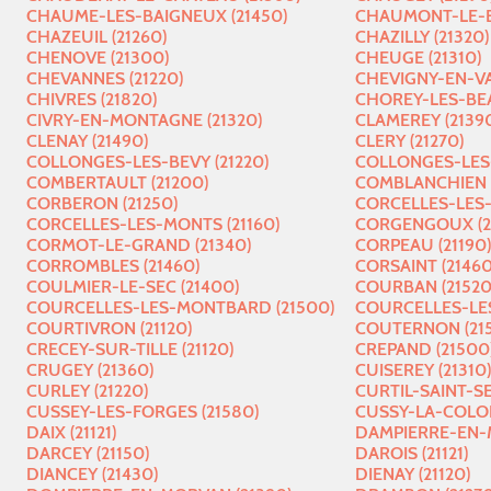
CHAUME-LES-BAIGNEUX (21450)
CHAUMONT-LE-BO
CHAZEUIL (21260)
CHAZILLY (21320)
CHENOVE (21300)
CHEUGE (21310)
CHEVANNES (21220)
CHEVIGNY-EN-VA
CHIVRES (21820)
CHOREY-LES-BEA
CIVRY-EN-MONTAGNE (21320)
CLAMEREY (2139
CLENAY (21490)
CLERY (21270)
COLLONGES-LES-BEVY (21220)
COLLONGES-LES-
COMBERTAULT (21200)
COMBLANCHIEN (
CORBERON (21250)
CORCELLES-LES-
CORCELLES-LES-MONTS (21160)
CORGENGOUX (2
CORMOT-LE-GRAND (21340)
CORPEAU (21190)
CORROMBLES (21460)
CORSAINT (21460
COULMIER-LE-SEC (21400)
COURBAN (21520
COURCELLES-LES-MONTBARD (21500)
COURCELLES-LES
COURTIVRON (21120)
COUTERNON (21
CRECEY-SUR-TILLE (21120)
CREPAND (21500
CRUGEY (21360)
CUISEREY (21310)
CURLEY (21220)
CURTIL-SAINT-SE
CUSSEY-LES-FORGES (21580)
CUSSY-LA-COLON
DAIX (21121)
DAMPIERRE-EN-
DARCEY (21150)
DAROIS (21121)
DIANCEY (21430)
DIENAY (21120)