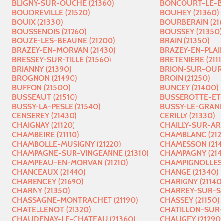
BLIGNY-SUR-OUCHE (21360)
BONCOURT-LE-BO
BOUDREVILLE (21520)
BOUHEY (21360)
BOUIX (21330)
BOURBERAIN (21
BOUSSENOIS (21260)
BOUSSEY (21350
BOUZE-LES-BEAUNE (21200)
BRAIN (21350)
BRAZEY-EN-MORVAN (21430)
BRAZEY-EN-PLAIN
BRESSEY-SUR-TILLE (21560)
BRETENIERE (2111
BRIANNY (21390)
BRION-SUR-OURC
BROGNON (21490)
BROIN (21250)
BUFFON (21500)
BUNCEY (21400)
BUSSEAUT (21510)
BUSSEROTTE-ET-
BUSSY-LA-PESLE (21540)
BUSSY-LE-GRAND
CENSEREY (21430)
CERILLY (21330)
CHAIGNAY (21120)
CHAILLY-SUR-AR
CHAMBEIRE (21110)
CHAMBLANC (212
CHAMBOLLE-MUSIGNY (21220)
CHAMESSON (21
CHAMPAGNE-SUR-VINGEANNE (21310)
CHAMPAGNY (214
CHAMPEAU-EN-MORVAN (21210)
CHAMPIGNOLLES 
CHANCEAUX (21440)
CHANGE (21340)
CHARENCEY (21690)
CHARIGNY (21140
CHARNY (21350)
CHARREY-SUR-SA
CHASSAGNE-MONTRACHET (21190)
CHASSEY (21150)
CHATELLENOT (21320)
CHATILLON-SUR-
CHAUDENAY-LE-CHATEAU (21360)
CHAUGEY (21290