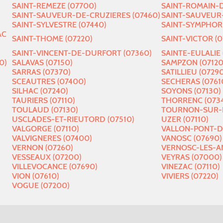
SAINT-REMEZE (07700)
SAINT-ROMAIN-D
SAINT-SAUVEUR-DE-CRUZIERES (07460)
SAINT-SAUVEUR
SAINT-SYLVESTRE (07440)
SAINT-SYMPHOR
AC
SAINT-THOME (07220)
SAINT-VICTOR (0
SAINT-VINCENT-DE-DURFORT (07360)
SAINTE-EULALIE 
0)
SALAVAS (07150)
SAMPZON (07120
SARRAS (07370)
SATILLIEU (07290
SCEAUTRES (07400)
SECHERAS (0761
SILHAC (07240)
SOYONS (07130)
TAURIERS (07110)
THORRENC (073
TOULAUD (07130)
TOURNON-SUR-R
USCLADES-ET-RIEUTORD (07510)
UZER (07110)
VALGORGE (07110)
VALLON-PONT-D'
VALVIGNERES (07400)
VANOSC (07690)
VERNON (07260)
VERNOSC-LES-A
VESSEAUX (07200)
VEYRAS (07000)
VILLEVOCANCE (07690)
VINEZAC (07110)
VION (07610)
VIVIERS (07220)
VOGUE (07200)