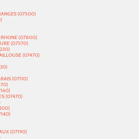
ANGES (07500)
)
-RHONE (07800)
URE (07570)
230)
ILLOUSE (07470)
20)
AIS (07110)
170)
160)
ES (07470)
)
200)
7140)
UX (07190)
)