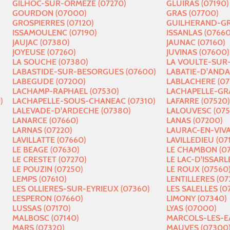
GILHOC-SUR-ORMEZE (07270)
GLUIRAS (07190)
GOURDON (07000)
GRAS (07700)
GROSPIERRES (07120)
GUILHERAND-GR
ISSAMOULENC (07190)
ISSANLAS (07660
JAUJAC (07380)
JAUNAC (07160)
JOYEUSE (07260)
JUVINAS (07600)
LA SOUCHE (07380)
LA VOULTE-SUR
LABASTIDE-SUR-BESORGUES (07600)
LABATIE-D'ANDA
LABEGUDE (07200)
LABLACHERE (07
LACHAMP-RAPHAEL (07530)
LACHAPELLE-GRA
)
LACHAPELLE-SOUS-CHANEAC (07310)
LAFARRE (07520)
LALEVADE-D'ARDECHE (07380)
LALOUVESC (075
LANARCE (07660)
LANAS (07200)
LARNAS (07220)
LAURAC-EN-VIVAR
LAVILLATTE (07660)
LAVILLEDIEU (07
LE BEAGE (07630)
LE CHAMBON (07
LE CRESTET (07270)
LE LAC-D'ISSARL
LE POUZIN (07250)
LE ROUX (07560
LEMPS (07610)
LENTILLERES (07
LES OLLIERES-SUR-EYRIEUX (07360)
LES SALELLES (0
LESPERON (07660)
LIMONY (07340)
LUSSAS (07170)
LYAS (07000)
MALBOSC (07140)
MARCOLS-LES-EA
MARS (07320)
MAUVES (07300