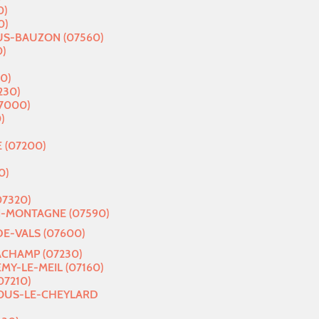
0)
0)
S-BAUZON (07560)
)
0)
230)
7000)
)
(07200)
0)
07320)
N-MONTAGNE (07590)
E-VALS (07600)
CHAMP (07230)
MY-LE-MEIL (07160)
07210)
SOUS-LE-CHEYLARD