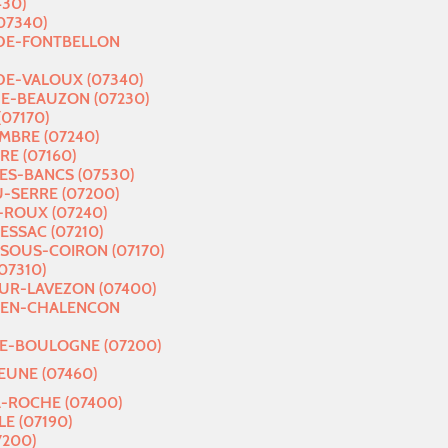
430)
07340)
-DE-FONTBELLON
DE-VALOUX (07340)
E-BEAUZON (07230)
07170)
MBRE (07240)
RE (07160)
ES-BANCS (07530)
U-SERRE (07200)
-ROUX (07240)
ESSAC (07210)
SOUS-COIRON (07170)
07310)
UR-LAVEZON (07400)
-EN-CHALENCON
DE-BOULOGNE (07200)
EUNE (07460)
A-ROCHE (07400)
LE (07190)
7200)