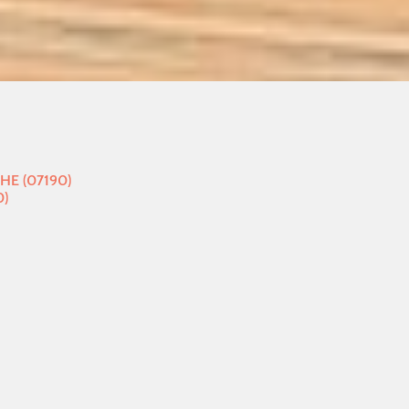
E (07190)
0)