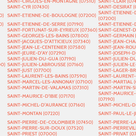
SAINT-CIRGUES-EN-MONTAGNE (07510)
SAINT-CLAIR (07
SAINT-CYR (07430)
SAINT-DESIRAT (
SAINT-ETIENNE
0)
SAINT-ETIENNE-DE-BOULOGNE (07200)
(07200)
0)
SAINT-ETIENNE-DE-SERRE (07190)
SAINT-ETIENNE-
SAINT-FORTUNAT-SUR-EYRIEUX (07360)
SAINT-GENEST-D
SAINT-GEORGES-LES-BAINS (07800)
SAINT-GERMAIN (
SAINT-JACQUES-D'ATTICIEUX (07340)
SAINT-JEAN-CHA
SAINT-JEAN-LE-CENTENIER (07580)
SAINT-JEAN-ROU
SAINT-JEURE-D'AY (07290)
SAINT-JOSEPH-D
SAINT-JULIEN-DU-GUA (07190)
SAINT-JULIEN-D
00)
SAINT-JULIEN-LABROUSSE (07160)
SAINT-JULIEN-LE
SAINT-JUST (07700)
SAINT-LAGER-BR
SAINT-LAURENT-LES-BAINS (07590)
SAINT-LAURENT-
SAINT-MARCEL-LES-ANNONAY (07100)
SAINT-MARTIAL (
SAINT-MARTIN-DE-VALAMAS (07310)
SAINT-MARTIN-S
SAINT-MAURICE
SAINT-MAURICE-D'IBIE (07170)
(07190)
SAINT-MICHEL-D'AURANCE (07160)
SAINT-MICHEL-
SAINT-MONTAN (07220)
SAINT-PAUL-LE-J
SAINT-PIERRE-DE-COLOMBIER (07450)
SAINT-PIERRE-L
SAINT-PIERRE-SUR-DOUX (07520)
SAINT-PIERREVIL
SAINT-PRIEST (07000)
SAINT-PRIVAT (0