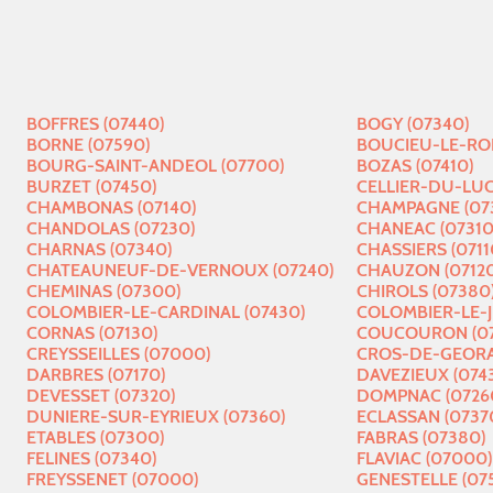
BOFFRES (07440)
BOGY (07340)
BORNE (07590)
BOUCIEU-LE-ROI
BOURG-SAINT-ANDEOL (07700)
BOZAS (07410)
BURZET (07450)
CELLIER-DU-LUC
CHAMBONAS (07140)
CHAMPAGNE (07
CHANDOLAS (07230)
CHANEAC (07310
CHARNAS (07340)
CHASSIERS (0711
CHATEAUNEUF-DE-VERNOUX (07240)
CHAUZON (07120
CHEMINAS (07300)
CHIROLS (07380
COLOMBIER-LE-CARDINAL (07430)
COLOMBIER-LE-J
CORNAS (07130)
COUCOURON (07
CREYSSEILLES (07000)
CROS-DE-GEORA
DARBRES (07170)
DAVEZIEUX (074
DEVESSET (07320)
DOMPNAC (0726
DUNIERE-SUR-EYRIEUX (07360)
ECLASSAN (0737
ETABLES (07300)
FABRAS (07380)
FELINES (07340)
FLAVIAC (07000)
FREYSSENET (07000)
GENESTELLE (07