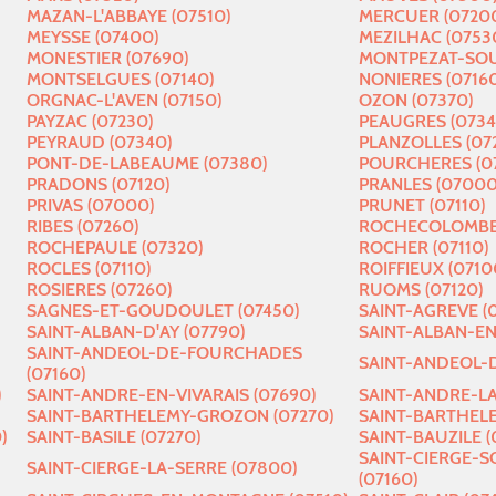
MAZAN-L'ABBAYE (07510)
MERCUER (0720
MEYSSE (07400)
MEZILHAC (0753
MONESTIER (07690)
MONTPEZAT-SOU
MONTSELGUES (07140)
NONIERES (07160
ORGNAC-L'AVEN (07150)
OZON (07370)
PAYZAC (07230)
PEAUGRES (0734
PEYRAUD (07340)
PLANZOLLES (07
PONT-DE-LABEAUME (07380)
POURCHERES (0
PRADONS (07120)
PRANLES (07000
PRIVAS (07000)
PRUNET (07110)
RIBES (07260)
ROCHECOLOMBE 
ROCHEPAULE (07320)
ROCHER (07110)
ROCLES (07110)
ROIFFIEUX (0710
ROSIERES (07260)
RUOMS (07120)
SAGNES-ET-GOUDOULET (07450)
SAINT-AGREVE (
SAINT-ALBAN-D'AY (07790)
SAINT-ALBAN-E
SAINT-ANDEOL-DE-FOURCHADES
SAINT-ANDEOL-D
(07160)
)
SAINT-ANDRE-EN-VIVARAIS (07690)
SAINT-ANDRE-LA
SAINT-BARTHELEMY-GROZON (07270)
SAINT-BARTHELE
)
SAINT-BASILE (07270)
SAINT-BAUZILE (
SAINT-CIERGE-
SAINT-CIERGE-LA-SERRE (07800)
(07160)