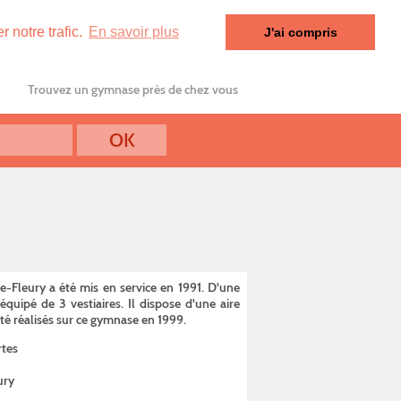
 notre trafic.
En savoir plus
J'ai compris
Trouvez un gymnase près de chez vous
-Fleury a été mis en service en 1991. D'une
uipé de 3 vestiaires. Il dispose d'une aire
 réalisés sur ce gymnase en 1999.
rtes
ury