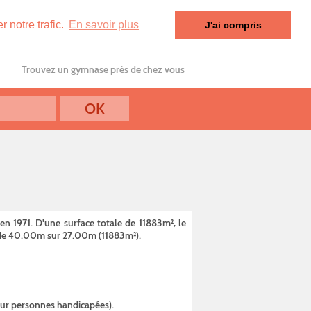
 notre trafic.
En savoir plus
J'ai compris
Trouvez un gymnase près de chez vous
en 1971. D'une surface totale de 11883m², le
on de 40.00m sur 27.00m (11883m²).
pour personnes handicapées).